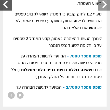
ביצוע העסקה.
סעיף 112 לחוק קובע כי המנהל רשאי לקבוע טפסים
הדרושים לביצוע החוק ומשקבע טפסים כאמור, לא
ישתמש אדם אלא בהם.
לצורך הגשת ההצהרה כאמור, קבע המנהל 3 טפסים
על פי חלוקה לסוג הנכס הנמכר:
טופס מספר 7000
-
המיועד להגשת הצהרה על
מכירה/רכישה של דירת מגורים מזכה פטורה ממס
שבח
שאינה כוללת זכויות בנייה בלתי מנוצלות
(כולל
פטור עד תקרה וחיוב על החלק העודף).
טופס מספר 7000/ב
-
המיועד להגשת הצהרה על
מכירת/רכישת זכות במקרקעין שהריווח ממכירתה נתון
לשומת מס הכנסה ואשר בגין מכירתה מבוקש פטור
לפי סעיף 50 לחוק (הטופס מיועד לדיווח על