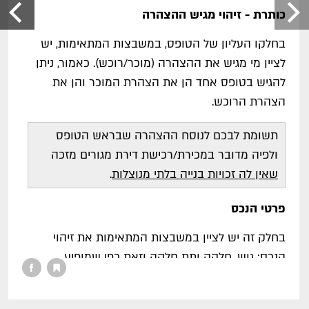
כותרת - זיהוי מגיש ההצהרה
בחלקו העליון של הטופס, במשבצות המתאימות, יש
לציין מי מגיש את ההצהרה (מוכר/רוכש). כאמור, ניתן
להגיש בטופס אחד הן את הצהרת המוכר והן את
הצהרת הרוכש.
תשומת לבכם לנוסח ההצהרה שבראש הטופס
ולפיה מדובר במכירת/רכישת דירת מגורים מזכה
שאין לה זכויות בנייה בלתי מנוצלות
.
פרטי הנכס
בחלק זה יש לציין במשבצות המתאימות את זיהוי
הנכס: גוש, חלקה ותת חלקה וזאת כפי שמופיע
במרשמי הזכויות (טאבו/מינהל/חברה משכנת).
בנוסף, יש לציין את הכתובת המלאה של הנכס: