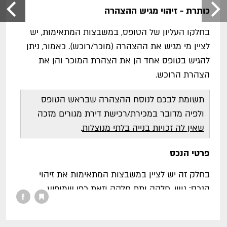
כותרת - זיהוי מגיש ההצהרה
בחלקו העליון של הטופס, במשבצות המתאימות, יש
לציין מי מגיש את ההצהרה (מוכר/רוכש). כאמור, ניתן
להגיש בטופס אחד הן את הצהרת המוכר והן את
הצהרת הרוכש.
תשומת לבכם לנוסח ההצהרה שבראש הטופס
ולפיה מדובר במכירת/רכישת דירת מגורים מזכה
שאין לה זכויות בנייה בלתי מנוצלות
.
פרטי הנכס
בחלק זה יש לציין במשבצות המתאימות את זיהוי
הנכס: גוש, חלקה ותת חלקה וזאת כפי שמופיע
במרשמי הזכויות (טאבו/מינהל/חברה משכנת).
בנוסף, יש לציין את הכתובת המלאה של הנכס: