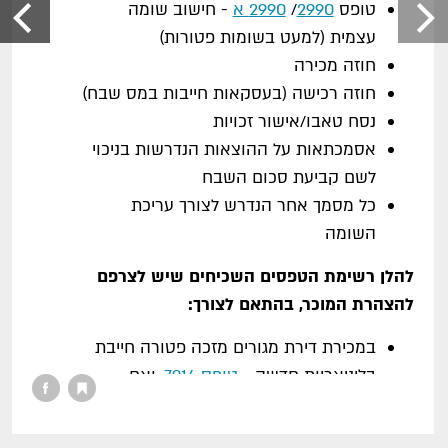
טופס
2990
/
2990 א
- חישוב שומה
עצמית (למעט בשומות פטורות)
חוזה מכירה
חוזה רכישה (בעסקאות חייבות במס שבח)
נסח טאבו/אישור זכויות
אסמכתאות על ההוצאות הנדרשות בניכוי
לשם קביעת סכום השבח
כל מסמך אחר הנדרש לצורך עריכת
השומה
להלן רשימת הטפסים השכיחים שיש לצרפם
להצהרת המוכר, בהתאם לצורך:
במכירת דירת מגורים מזכה פטורה חייבת
בליניאריות חדשה -
טופס 7914
, ואם
קיימות זכויות בנייה גם
טופס 7158
במכירת דירת מגורים מזכה פטורה הכוללת